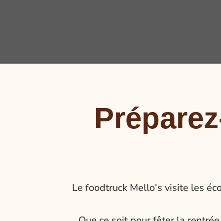
Préparez
Le foodtruck Mello's visite les é
Que ce soit pour fêter la rentrée