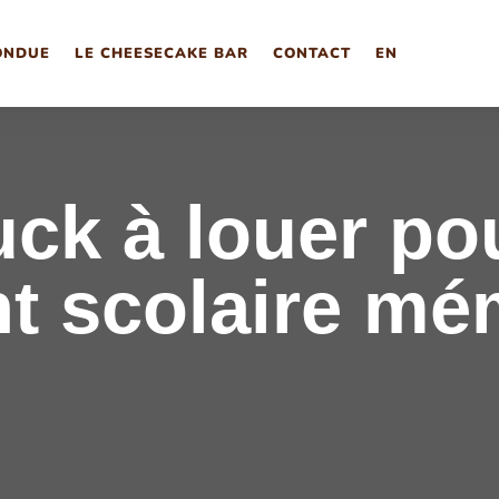
ONDUE
LE CHEESECAKE BAR
CONTACT
EN
uck à louer po
t scolaire mé