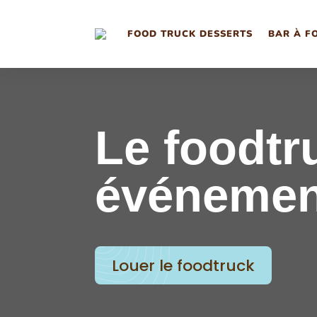
FOOD TRUCK DESSERTS
BAR À F
Le foodtr
événemen
Louer le foodtruck