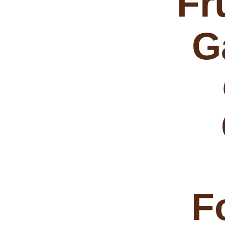
Fr
G
F