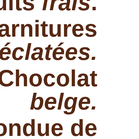
uits
frais
.
arnitures
éclatées.
Chocolat
belge.
ondue de