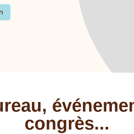
n
ureau, événeme
congrès...