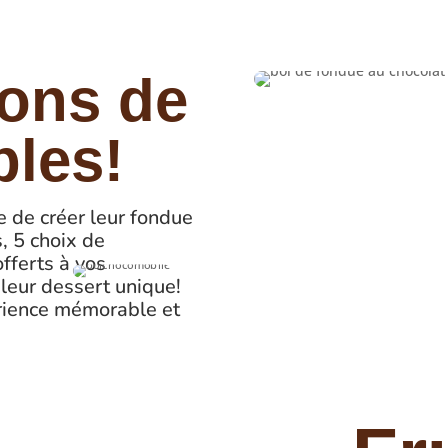
ions de
bles!
e de créer leur fondue
s, 5 choix de
offerts à vos
 leur dessert unique!
érience mémorable et